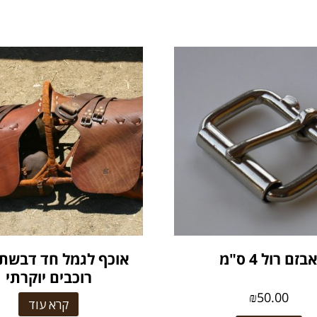
בזם רול 4 ס"מ
אוכף לגמל חד דבשתי
רוכבים יוקרתי
₪
50.00
קרא עוד