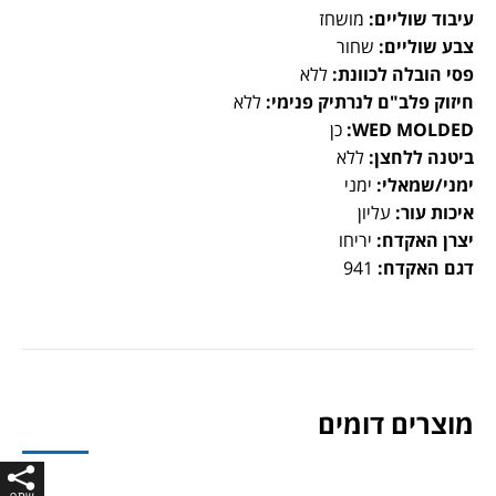
עיבוד שוליים:
מושחז
צבע שוליים:
שחור
פסי הובלה לכוונת:
ללא
חיזוק פלב"ם לנרתיק פנימי:
ללא
WED MOLDED:
כן
ביטנה ללחצן:
ללא
ימני/שמאלי:
ימני
איכות עור:
עליון
יצרן האקדח:
יריחו
דגם האקדח:
941
מוצרים דומים