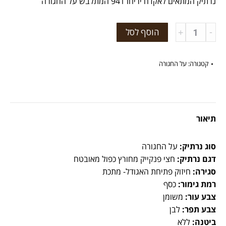
נרתיק המתאים לאקדח יריחו 941 המתלבש על החגורה
כמות
הוסף לסל
קטגורה:
על החגורה
תיאור
סוג נרתיק:
על החגורה
דגם נרתיק:
חצי פנקייק מחורץ כפול מאובטח
סגירה:
חיזוק פתיחת האגודל- מתכת
רמת גימור:
כסף
צבע עור:
משומן
צבע תפר:
לבן
ביטנה:
ללא