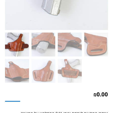
₪
0.00