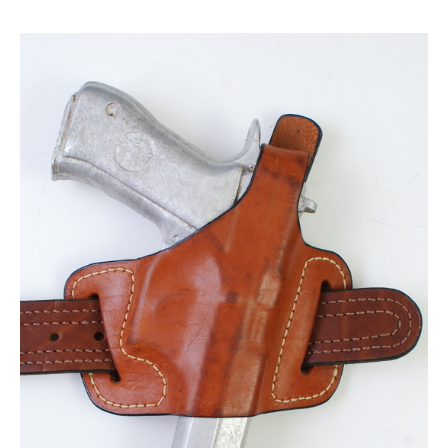
מותן מוצלב
כתף
קרסול
מחסניות
אולרים